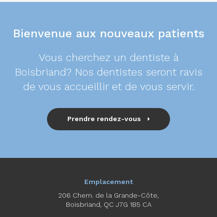
Bienvenue aux nouveaux patients
Vous cherchez un dentiste à
Boisbriand? Nos dentistes seront ravis
de vous accueillir et de vous servir.
Prendre rendez-vous
Emplacement
206 Chem. de la Grande-Côte
Boisbriand
QC
J7G 1B5
CA