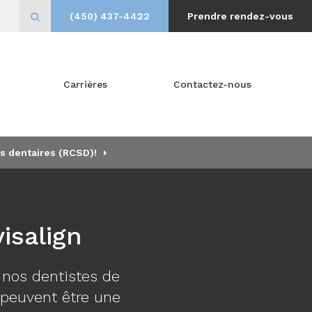
(450) 437-4422
Prendre rendez-vous
Ouvrir le champ de recherche
Carrières
Contactez-nous
s dentaires (RCSD)!
isalign
nos dentistes de
n peuvent être une