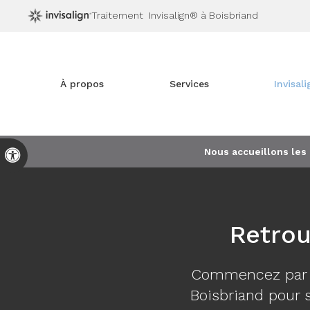
Traitement Invisalign® à Boisbriand
À propos
Services
Invisal
Nous accueillons les
Version accessible
Retrou
Commencez par u
Boisbriand pour s