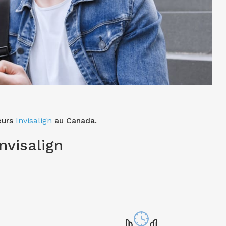
eurs
Invisalign
au Canada.
nvisalign