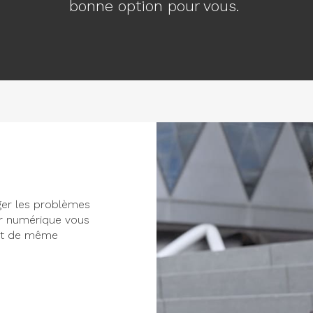
bonne option pour vous.
iger les problèmes
er numérique vous
ant de même