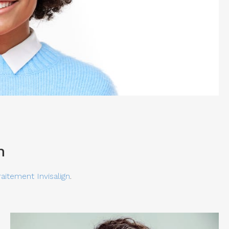
n
aitement Invisalign
.